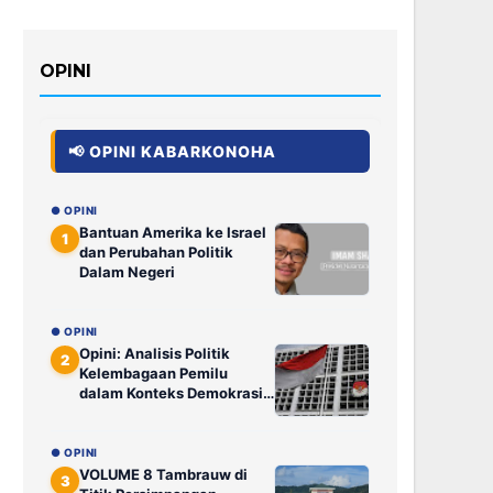
OPINI
📢 OPINI KABARKONOHA
● OPINI
Bantuan Amerika ke Israel
1
dan Perubahan Politik
Dalam Negeri
● OPINI
Opini: Analisis Politik
2
Kelembagaan Pemilu
dalam Konteks Demokrasi
Elektoral: Saat Putusan
DKPP Tak Lagi Ditunggu
Publik
● OPINI
VOLUME 8 Tambrauw di
3