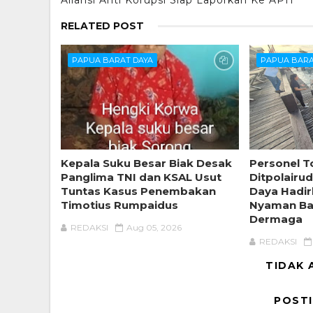
RELATED POST
PAPUA BARAT DAYA
PAPUA BARA
Kepala Suku Besar Biak Desak
Personel To
Panglima TNI dan KSAL Usut
Ditpolairu
Tuntas Kasus Penembakan
Daya Hadi
Timotius Rumpaidus
Nyaman Ba
Dermaga
REDAKSI
Aug 05, 2026
REDAKSI
TIDAK 
POST