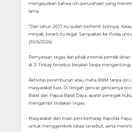
mengejutkan bahwa izin perusahaan yang menempa
lama.
​"Dari tahun 2017 itu sudah berhenti (izinnya). Kal
minyak, berarti itu ilegal. Sampaikan ke Polda un
(30/6/2026)
​Pernyataan tegas dari pihak internal pemilik lah
di Jl. Finbay tersebut berjalan tanpa mengantongi iz
​Aktivitas penimbunan atau mafia BBM tanpa izin o
masyarakat luas. Di tengah gencar-gencarnya soro
Barat dan Papua Barat Daya, aparat penegak huku
mengambil tindakan tegas.
​Masyarakat dan insan pers berharap Kapolda Pap
untuk menggerebek lokasi tersebut, serta menin