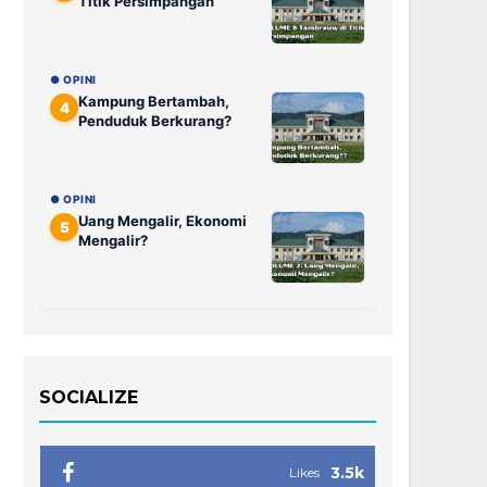
Titik Persimpangan
● OPINI
Kampung Bertambah,
4
Penduduk Berkurang?
● OPINI
Uang Mengalir, Ekonomi
5
Mengalir?
SOCIALIZE
3.5k
Likes