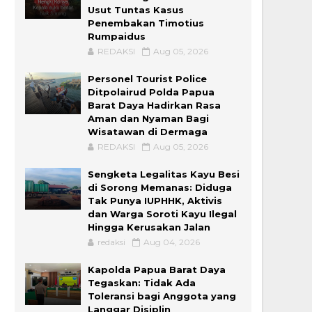
Usut Tuntas Kasus
Penembakan Timotius
Rumpaidus
REDAKSI
Aug 05, 2026
Personel Tourist Police
Ditpolairud Polda Papua
Barat Daya Hadirkan Rasa
Aman dan Nyaman Bagi
Wisatawan di Dermaga
REDAKSI
Aug 05, 2026
Sengketa Legalitas Kayu Besi
di Sorong Memanas: Diduga
Tak Punya IUPHHK, Aktivis
dan Warga Soroti Kayu Ilegal
Hingga Kerusakan Jalan
redaksi
Aug 04, 2026
Kapolda Papua Barat Daya
Tegaskan: Tidak Ada
Toleransi bagi Anggota yang
Langgar Disiplin