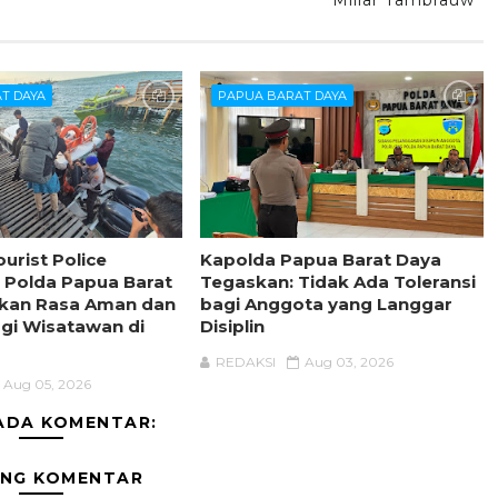
T DAYA
PAPUA BARAT DAYA
urist Police
Kapolda Papua Barat Daya
d Polda Papua Barat
Tegaskan: Tidak Ada Toleransi
rkan Rasa Aman dan
bagi Anggota yang Langgar
gi Wisatawan di
Disiplin
REDAKSI
Aug 03, 2026
Aug 05, 2026
ADA KOMENTAR:
ING KOMENTAR