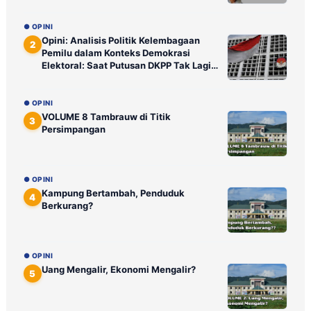
● OPINI
Opini: Analisis Politik Kelembagaan
2
Pemilu dalam Konteks Demokrasi
Elektoral: Saat Putusan DKPP Tak Lagi
Ditunggu Publik
● OPINI
VOLUME 8 Tambrauw di Titik
3
Persimpangan
● OPINI
Kampung Bertambah, Penduduk
4
Berkurang?
● OPINI
Uang Mengalir, Ekonomi Mengalir?
5