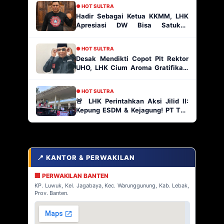
● HOT SULTRA
Hadir Sebagai Ketua KKMM, LHK
Apresiasi DW Bisa Satukan
Masyarakat Muna
● HOT SULTRA
Desak Mendikti Copot Plt Rektor
UHO, LHK Cium Aroma Gratifikasi
Ratusan Paket Proyek
● HOT SULTRA
🚨 LHK Perintahkan Aksi Jilid II:
Kepung ESDM & Kejagung! PT TJA
Main Bebas di Kabaena, AP2
Indonesia Siap Geruduk!
📍 KANTOR & PERWAKILAN
🏢 PERWAKILAN BANTEN
KP. Luwuk, Kel. Jagabaya, Kec. Warunggunung, Kab. Lebak,
Prov. Banten.