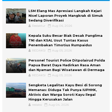
LSM Elang Mas Apresiasi Langkah Kejari
Nisel Laporan Proyek Mangkrak di Simuk
Sedang Diverifikasi
Redaktur
Aug 06, 2026
Kepala Suku Besar Biak Desak Panglima
TNI dan KSAL Usut Tuntas Kasus
Penembakan Timotius Rumpaidus
REDAKSI
Aug 05, 2026
Personel Tourist Police Ditpolairud Polda
Papua Barat Daya Hadirkan Rasa Aman
dan Nyaman Bagi Wisatawan di Dermaga
REDAKSI
Aug 05, 2026
Sengketa Legalitas Kayu Besi di Sorong
Memanas: Diduga Tak Punya IUPHHK,
Aktivis dan Warga Soroti Kayu Ilegal
Hingga Kerusakan Jalan
redaksi
Aug 04, 2026