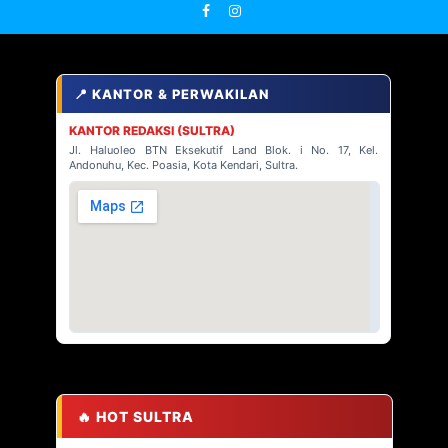
📍 KANTOR & PERWAKILAN
KANTOR REDAKSI (SULTRA)
Jl. Haluoleo BTN Eksekutif Land Blok. i No. 17, Kel.
Andonuhu, Kec. Poasia, Kota Kendari, Sultra.
🔥 HOT SULTRA