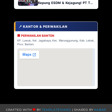
Kepung ESDM & Kejagung! PT TJA
Main Bebas di Kabaena, AP2
Indonesia Siap Geruduk!
📍 KANTOR & PERWAKILAN
🏢 PERWAKILAN BANTEN
KP. Luwuk, Kel. Jagabaya, Kec. Warunggunung, Kab. Lebak,
Prov. Banten.
CRAFTED WITH
BY
TEMPLATESYARD
| SHARED BY
KABAR