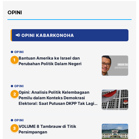
OPINI
📢 OPINI KABARKONOHA
● OPINI
Bantuan Amerika ke Israel dan
1
Perubahan Politik Dalam Negeri
● OPINI
Opini: Analisis Politik Kelembagaan
2
Pemilu dalam Konteks Demokrasi
Elektoral: Saat Putusan DKPP Tak Lagi
Ditunggu Publik
● OPINI
VOLUME 8 Tambrauw di Titik
3
Persimpangan