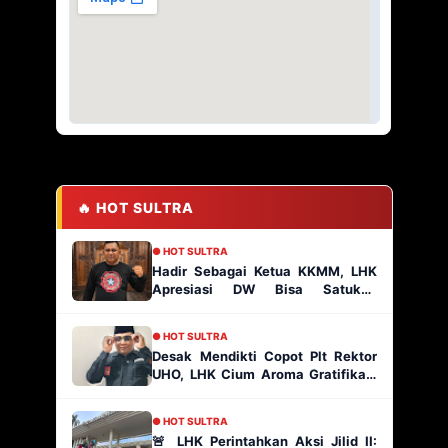
🔥 HOT SULTRA
● HOT SULTRA
Hadir Sebagai Ketua KKMM, LHK
Apresiasi DW Bisa Satukan
Masyarakat Muna
● HOT SULTRA
Desak Mendikti Copot Plt Rektor
UHO, LHK Cium Aroma Gratifikasi
Ratusan Paket Proyek
● HOT SULTRA
🚨 LHK Perintahkan Aksi Jilid II: