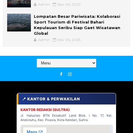
Admin
Nov 06, 2025
Lompatan Besar Pariwisata: Kolaborasi
Sport Tourism di Festival Bahari
Kepulauan Seribu Siap Gaet Wisatawan
Global
Admin
Nov 06, 2025
📍 KANTOR & PERWAKILAN
KANTOR REDAKSI (SULTRA)
Jl. Haluoleo BTN Eksekutif Land Blok. i No. 17, Kel.
Andonuhu, Kec. Poasia, Kota Kendari, Sultra.