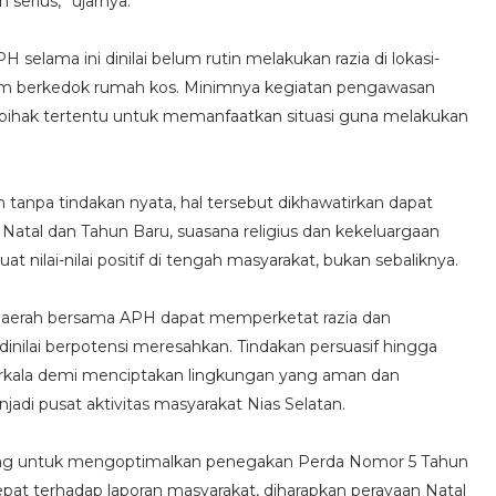
 serius,” ujarnya.
selama ini dinilai belum rutin melakukan razia di lokasi-
alam berkedok rumah kos. Minimnya kegiatan pengawasan
pihak tertentu untuk memanfaatkan situasi guna melakukan
n tanpa tindakan nyata, hal tersebut dikhawatirkan dapat
Natal dan Tahun Baru, suasana religius dan kekeluargaan
lai-nilai positif di tengah masyarakat, bukan sebaliknya.
daerah bersama APH dapat memperketat razia dan
dinilai berpotensi meresahkan. Tindakan persuasif hingga
erkala demi menciptakan lingkungan yang aman dan
adi pusat aktivitas masyarakat Nias Selatan.
i penting untuk mengoptimalkan penegakan Perda Nomor 5 Tahun
at terhadap laporan masyarakat, diharapkan perayaan Natal