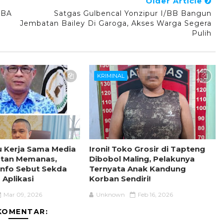
Older Article
SBA
Satgas Gulbencal Yonzipur I/BB Bangun
Jembatan Bailey Di Garoga, Akses Warga Segera
Pulih
KRIMINAL
su Kerja Sama Media
Ironi! Toko Grosir di Tapteng
latan Memanas,
Dibobol Maling, Pelakunya
nfo Sebut Sekda
Ternyata Anak Kandung
Aplikasi
Korban Sendiri!
Mar 09, 2026
Unknown
Feb 16, 2026
KOMENTAR: