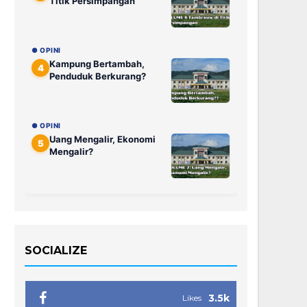
Titik Persimpangan
● OPINI
Kampung Bertambah,
4
Penduduk Berkurang?
● OPINI
Uang Mengalir, Ekonomi
5
Mengalir?
SOCIALIZE
3.5k
Likes