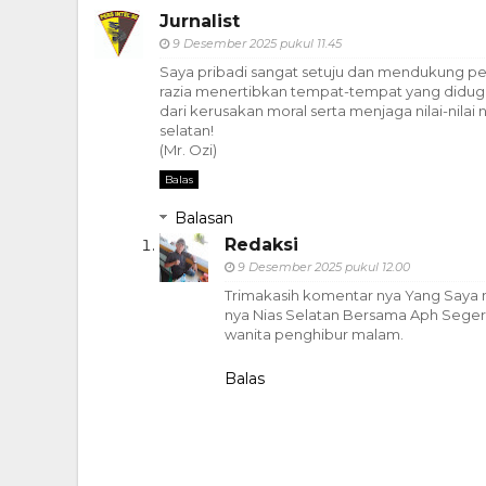
Jurnalist
9 Desember 2025 pukul 11.45
Saya pribadi sangat setuju dan mendukung pe
razia menertibkan tempat-tempat yang didu
dari kerusakan moral serta menjaga nilai-nilai
selatan!
(Mr. Ozi)
Balas
Balasan
Redaksi
9 Desember 2025 pukul 12.00
Trimakasih komentar nya Yang Say
nya Nias Selatan Bersama Aph Seger
wanita penghibur malam.
Balas