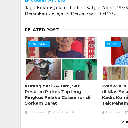
Newer Article
Jaga Kekhusyukan Ibadah, Satgas Yonif 763/
Bersihkan Gereja Di Perbatasan RI-PNG
RELATED POST
CURANMOR
BUPATI
Kurang dari 24 Jam, Sat
Waow..!! I
Reskrim Polres Tapteng
di Nias Se
Ringkus Pelaku Curanmor di
Kadis Komi
Sorkam Barat
Tak Paham 
Unknown
Apr 14, 2026
Unknown
2 