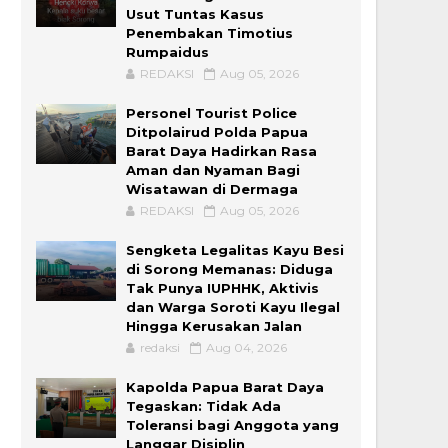
Usut Tuntas Kasus
Penembakan Timotius
Rumpaidus
REDAKSI
Aug 05, 2026
Personel Tourist Police
Ditpolairud Polda Papua
Barat Daya Hadirkan Rasa
Aman dan Nyaman Bagi
Wisatawan di Dermaga
REDAKSI
Aug 05, 2026
Sengketa Legalitas Kayu Besi
di Sorong Memanas: Diduga
Tak Punya IUPHHK, Aktivis
dan Warga Soroti Kayu Ilegal
Hingga Kerusakan Jalan
redaksi
Aug 04, 2026
Kapolda Papua Barat Daya
Tegaskan: Tidak Ada
Toleransi bagi Anggota yang
Langgar Disiplin