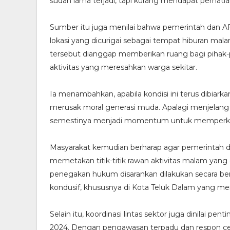
sudah lama terjadi, tapi kurang mendapat perhatian
Sumber itu juga menilai bahwa pemerintah dan APH 
lokasi yang dicurigai sebagai tempat hiburan m
tersebut dianggap memberikan ruang bagi pihak-
aktivitas yang meresahkan warga sekitar.
Ia menambahkan, apabila kondisi ini terus dibiarka
merusak moral generasi muda. Apalagi menjelang 
semestinya menjadi momentum untuk memperkuat ni
Masyarakat kemudian berharap agar pemerintah 
memetakan titik-titik rawan aktivitas malam yang 
penegakan hukum disarankan dilakukan secara b
kondusif, khususnya di Kota Teluk Dalam yang menj
Selain itu, koordinasi lintas sektor juga dinila
2024. Dengan pengawasan terpadu dan respon cep