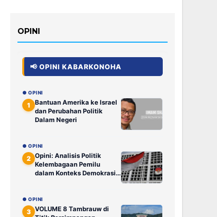
OPINI
📢 OPINI KABARKONOHA
● OPINI
Bantuan Amerika ke Israel
1
dan Perubahan Politik
Dalam Negeri
● OPINI
Opini: Analisis Politik
2
Kelembagaan Pemilu
dalam Konteks Demokrasi
Elektoral: Saat Putusan
DKPP Tak Lagi Ditunggu
Publik
● OPINI
VOLUME 8 Tambrauw di
3