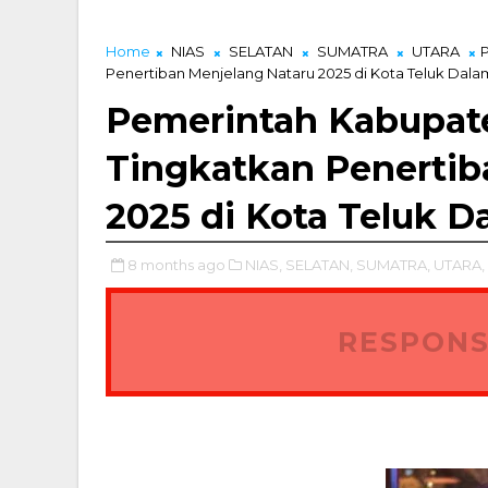
, Kurir Diamankan dengan Barang Bukti 5,4 Kilogram
Home
NIAS
SELATAN
SUMATRA
UTARA
Penertiban Menjelang Nataru 2025 di Kota Teluk Dala
Pemerintah Kabupate
Tingkatkan Penertib
2025 di Kota Teluk D
8 months ago
NIAS,
SELATAN,
SUMATRA,
UTARA,
RESPONS