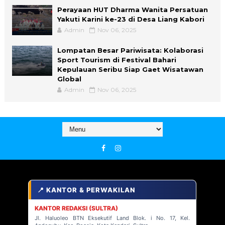
Perayaan HUT Dharma Wanita Persatuan
Yakuti Karini ke-23 di Desa Liang Kabori
Admin
Nov 06, 2025
Lompatan Besar Pariwisata: Kolaborasi
Sport Tourism di Festival Bahari
Kepulauan Seribu Siap Gaet Wisatawan
Global
Admin
Nov 06, 2025
📍 KANTOR & PERWAKILAN
KANTOR REDAKSI (SULTRA)
Jl. Haluoleo BTN Eksekutif Land Blok. i No. 17, Kel.