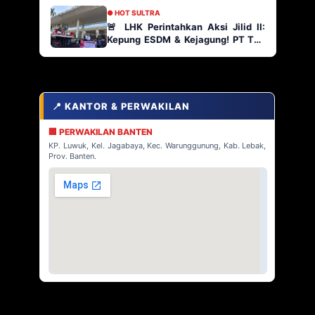
● HOT SULTRA
🚨 LHK Perintahkan Aksi Jilid II:
Kepung ESDM & Kejagung! PT TJA
Main Bebas di Kabaena, AP2
Indonesia Siap Geruduk!
📍 KANTOR & PERWAKILAN
🏢 PERWAKILAN BANTEN
KP. Luwuk, Kel. Jagabaya, Kec. Warunggunung, Kab. Lebak,
Prov. Banten.