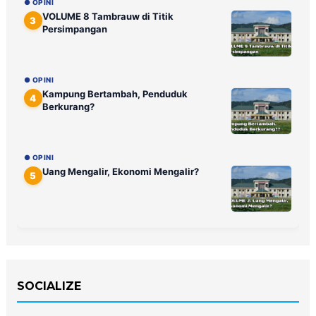
● OPINI
VOLUME 8 Tambrauw di Titik
3
Persimpangan
● OPINI
Kampung Bertambah, Penduduk
4
Berkurang?
● OPINI
Uang Mengalir, Ekonomi Mengalir?
5
SOCIALIZE