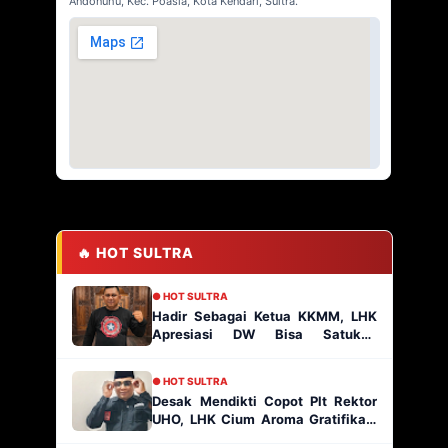
Andonuhu, Kec. Poasia, Kota Kendari, Sultra.
🔥 HOT SULTRA
● HOT SULTRA
Hadir Sebagai Ketua KKMM, LHK
Apresiasi DW Bisa Satukan
Masyarakat Muna
● HOT SULTRA
Desak Mendikti Copot Plt Rektor
UHO, LHK Cium Aroma Gratifikasi
Ratusan Paket Proyek