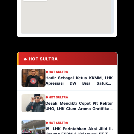
🔥 HOT SULTRA
● HOT SULTRA
Hadir Sebagai Ketua KKMM, LHK
Apresiasi DW Bisa Satukan
Masyarakat Muna
● HOT SULTRA
Desak Mendikti Copot Plt Rektor
UHO, LHK Cium Aroma Gratifikasi
Ratusan Paket Proyek
● HOT SULTRA
🚨 LHK Perintahkan Aksi Jilid II: