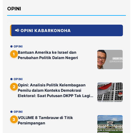
OPINI
📢 OPINI KABARKONOHA
● OPINI
Bantuan Amerika ke Israel dan
1
Perubahan Politik Dalam Negeri
● OPINI
Opini: Analisis Politik Kelembagaan
2
Pemilu dalam Konteks Demokrasi
Elektoral: Saat Putusan DKPP Tak Lagi
Ditunggu Publik
● OPINI
VOLUME 8 Tambrauw di Titik
3
Persimpangan