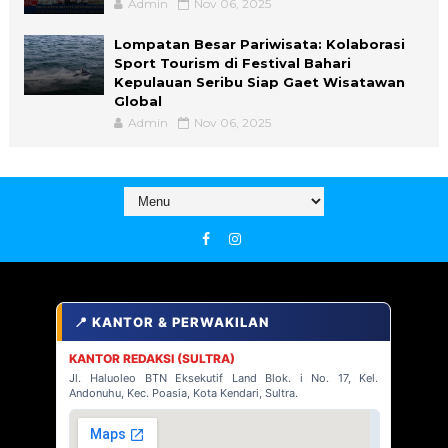
Admin
Nov 06, 2025
Lompatan Besar Pariwisata: Kolaborasi
Sport Tourism di Festival Bahari
Kepulauan Seribu Siap Gaet Wisatawan
Global
Admin
Nov 06, 2025
📍 KANTOR & PERWAKILAN
KANTOR REDAKSI (SULTRA)
Jl. Haluoleo BTN Eksekutif Land Blok. i No. 17, Kel.
Andonuhu, Kec. Poasia, Kota Kendari, Sultra.