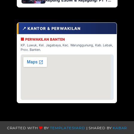
Kepung ESDM & Kejagung! PT TJA
Main Bebas di Kabaena, AP2
Indonesia Siap Geruduk!
📍 KANTOR & PERWAKILAN
🏢 PERWAKILAN BANTEN
KP. Luwuk, Kel. Jagabaya, Kec. Warunggunung, Kab. Lebak,
Prov. Banten.
CRAFTED WITH
BY
TEMPLATESYARD
| SHARED BY
KABAR