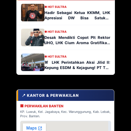
● HOT SULTRA
Hadir Sebagai Ketua KKMM, LHK
Apresiasi DW Bisa Satukan
Masyarakat Muna
● HOT SULTRA
Desak Mendikti Copot Plt Rektor
UHO, LHK Cium Aroma Gratifikasi
Ratusan Paket Proyek
● HOT SULTRA
🚨 LHK Perintahkan Aksi Jilid II:
Kepung ESDM & Kejagung! PT TJA
Main Bebas di Kabaena, AP2
Indonesia Siap Geruduk!
📍 KANTOR & PERWAKILAN
🏢 PERWAKILAN BANTEN
KP. Luwuk, Kel. Jagabaya, Kec. Warunggunung, Kab. Lebak,
Prov. Banten.