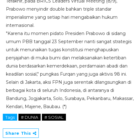
Terakhir, pada BRICS Leaders Virtual Meeting (8/9),
Prabowo menyindir double bahkan triple standar
imperialisme yang setiap hari mengabaikan hukum
internasional.
"Karena itu momen pidato Presiden Prabowo di sidang
umum PBB tanggal 23 September nanti sangat strategis
untuk menunaikan tugas konstitusi menghapuskan
penjajahan di muka bumi dan melaksanakan ketertiban
dunia berdasarkan kemerdekaan, perdamaian abadi dan
keadilan sosial," pungkas Furqan yang juga aktivis 98 ini.
Selain di Jakarta, aksi FPN juga serentak dilangsungkan di
berbagai kota di seluruh Indonesia, di antaranya di
Bandung, Jogjakarta, Solo, Surabaya, Pekanbaru, Makassar,
Kendari, Majene, Baubau. (*)
Tags
# DUNIA
# SOSIAL
Share This