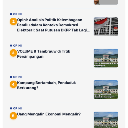
● OPINI
Opini: Analisis Politik Kelembagaan
2
Pemilu dalam Konteks Demokrasi
Elektoral: Saat Putusan DKPP Tak Lagi
Ditunggu Publik
● OPINI
VOLUME 8 Tambrauw di Titik
3
Persimpangan
● OPINI
Kampung Bertambah, Penduduk
4
Berkurang?
● OPINI
Uang Mengalir, Ekonomi Mengalir?
5