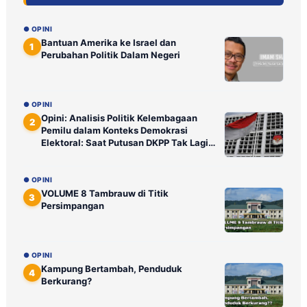
● OPINI
Bantuan Amerika ke Israel dan
1
Perubahan Politik Dalam Negeri
● OPINI
Opini: Analisis Politik Kelembagaan
2
Pemilu dalam Konteks Demokrasi
Elektoral: Saat Putusan DKPP Tak Lagi
Ditunggu Publik
● OPINI
VOLUME 8 Tambrauw di Titik
3
Persimpangan
● OPINI
Kampung Bertambah, Penduduk
4
Berkurang?