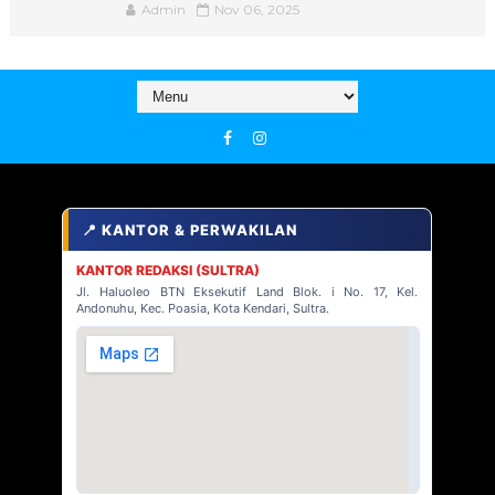
Admin
Nov 06, 2025
📍 KANTOR & PERWAKILAN
KANTOR REDAKSI (SULTRA)
Jl. Haluoleo BTN Eksekutif Land Blok. i No. 17, Kel.
Andonuhu, Kec. Poasia, Kota Kendari, Sultra.