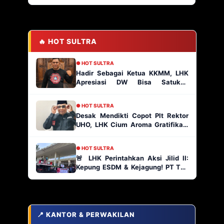
🔥 HOT SULTRA
● HOT SULTRA
Hadir Sebagai Ketua KKMM, LHK
Apresiasi DW Bisa Satukan
Masyarakat Muna
● HOT SULTRA
Desak Mendikti Copot Plt Rektor
UHO, LHK Cium Aroma Gratifikasi
Ratusan Paket Proyek
● HOT SULTRA
🚨 LHK Perintahkan Aksi Jilid II:
Kepung ESDM & Kejagung! PT TJA
Main Bebas di Kabaena, AP2
Indonesia Siap Geruduk!
📍 KANTOR & PERWAKILAN