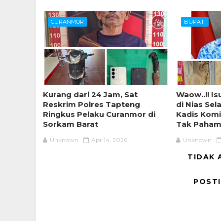
CURANMOR
BUPATI
Kurang dari 24 Jam, Sat
Waow..!! I
Reskrim Polres Tapteng
di Nias Se
Ringkus Pelaku Curanmor di
Kadis Komi
Sorkam Barat
Tak Paham 
Unknown
Apr 14, 2026
Unknown
TIDAK 
POST