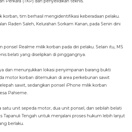
 Perkara (TKP) dan penyelidikan teknis.
ik korban, tim berhasil mengidentifikasi keberadaan pelaku.
lan Raden Saleh, Kelurahan Sorkam Kanan, pada Senin dini
onsel Realme milik korban pada diri pelaku. Selain itu, MS
is belati yang diselipkan di pinggangnya.
nnya dan menunjukkan lokasi penyimpanan barang bukti
eda motor korban ditemukan di area perkebunan sawit
elepah sawit, sedangkan ponsel iPhone milik korban
Desa Pahieme.
 satu unit sepeda motor, dua unit ponsel, dan sebilah belati
 Tapanuli Tengah untuk menjalani proses hukum lebih lanjut
ng berlaku.