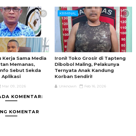
KRIMINAL
su Kerja Sama Media
Ironi! Toko Grosir di Tapteng
latan Memanas,
Dibobol Maling, Pelakunya
nfo Sebut Sekda
Ternyata Anak Kandung
Aplikasi
Korban Sendiri!
Mar 09, 2026
Unknown
Feb 16, 2026
ADA KOMENTAR:
ING KOMENTAR