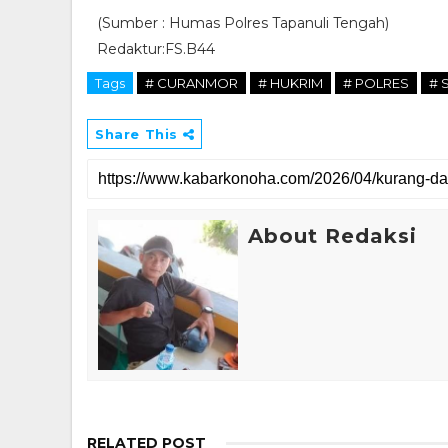
(Sumber : Humas Polres Tapanuli Tengah)
Redaktur:FS.B44
Tags
# CURANMOR
# HUKRIM
# POLRES
# 
Share This
About Redaksi
RELATED POST