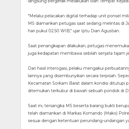
langsung bergerak melakukan olah Tempat Kejadian
"Melalui pelacakan digital terhadap unit ponsel mil
MS diamankan petugas saat sedang melintas di Ja
hari pukul 02.50 WIB," ujar Iptu Dian Agustian.
Saat penangkapan dilakukan, petugas menemukan p
juga kedapatan membawa sebilah senjata tajam jen
Dari hasil interogasi, pelaku mengakui perbuata
lainnya yang disembunyikan secara terpisah. Sep
Kecamatan Sorkam Barat dalam kondisi ditutupi p
ditemukan terkubur di bawah sebuah pondok di 
Saat ini, tersangka MS beserta barang bukti berupa
telah diamankan di Markas Komando (Mako) Polres
sesuai dengan ketentuan perundang-undangan ya