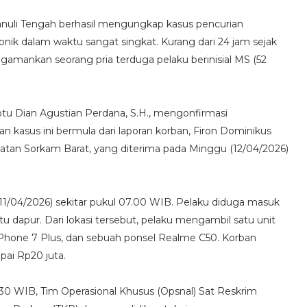
panuli Tengah berhasil mengungkap kasus pencurian
nik dalam waktu sangat singkat. Kurang dari 24 jam sejak
ngamankan seorang pria terduga pelaku berinisial MS (52
ptu Dian Agustian Perdana, S.H., mengonfirmasi
kasus ini bermula dari laporan korban, Firon Dominikus
atan Sorkam Barat, yang diterima pada Minggu (12/04/2026)
(11/04/2026) sekitar pukul 07.00 WIB. Pelaku diduga masuk
 dapur. Dari lokasi tersebut, pelaku mengambil satu unit
iPhone 7 Plus, dan sebuah ponsel Realme C50. Korban
pai Rp20 juta.
30 WIB, Tim Operasional Khusus (Opsnal) Sat Reskrim