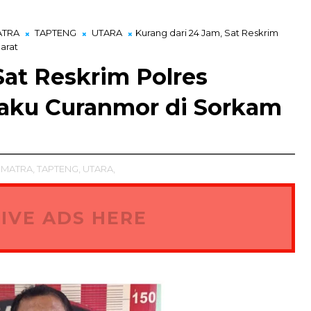
ATRA
TAPTENG
UTARA
Kurang dari 24 Jam, Sat Reskrim
arat
Sat Reskrim Polres
aku Curanmor di Sorkam
MATRA,
TAPTENG,
UTARA,
IVE ADS HERE