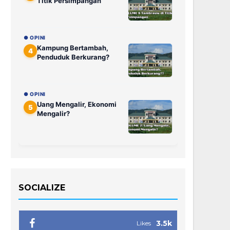
Titik Persimpangan
● OPINI
Kampung Bertambah,
4
Penduduk Berkurang?
● OPINI
Uang Mengalir, Ekonomi
5
Mengalir?
SOCIALIZE
3.5k
Likes