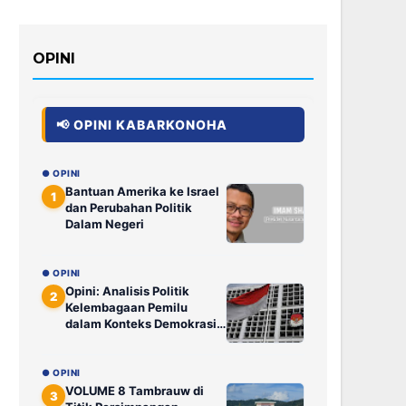
OPINI
📢 OPINI KABARKONOHA
● OPINI
Bantuan Amerika ke Israel
1
dan Perubahan Politik
Dalam Negeri
● OPINI
Opini: Analisis Politik
2
Kelembagaan Pemilu
dalam Konteks Demokrasi
Elektoral: Saat Putusan
DKPP Tak Lagi Ditunggu
Publik
● OPINI
VOLUME 8 Tambrauw di
3