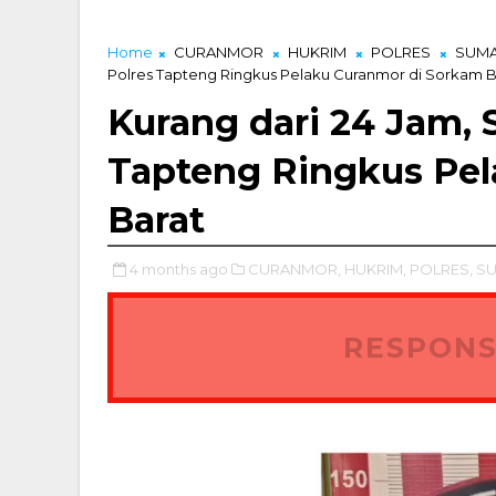
Home
CURANMOR
HUKRIM
POLRES
SUM
Polres Tapteng Ringkus Pelaku Curanmor di Sorkam B
Kurang dari 24 Jam, 
Tapteng Ringkus Pel
Barat
4 months ago
CURANMOR,
HUKRIM,
POLRES,
SU
RESPONS