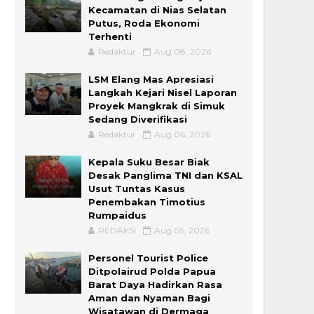
Kecamatan di Nias Selatan
Putus, Roda Ekonomi
Terhenti
Redaktur
Aug 08, 2026
LSM Elang Mas Apresiasi
Langkah Kejari Nisel Laporan
Proyek Mangkrak di Simuk
Sedang Diverifikasi
Redaktur
Aug 06, 2026
Kepala Suku Besar Biak
Desak Panglima TNI dan KSAL
Usut Tuntas Kasus
Penembakan Timotius
Rumpaidus
REDAKSI
Aug 05, 2026
Personel Tourist Police
Ditpolairud Polda Papua
Barat Daya Hadirkan Rasa
Aman dan Nyaman Bagi
Wisatawan di Dermaga