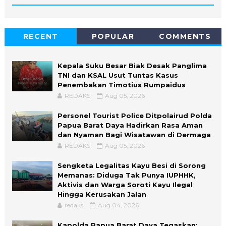
RECENT
POPULAR
COMMENTS
Kepala Suku Besar Biak Desak Panglima
TNI dan KSAL Usut Tuntas Kasus
Penembakan Timotius Rumpaidus
REDAKSI
Aug 05, 2026
Personel Tourist Police Ditpolairud Polda
Papua Barat Daya Hadirkan Rasa Aman
dan Nyaman Bagi Wisatawan di Dermaga
REDAKSI
Aug 05, 2026
Sengketa Legalitas Kayu Besi di Sorong
Memanas: Diduga Tak Punya IUPHHK,
Aktivis dan Warga Soroti Kayu Ilegal
Hingga Kerusakan Jalan
redaksi
Aug 04, 2026
Kapolda Papua Barat Daya Tegaskan: