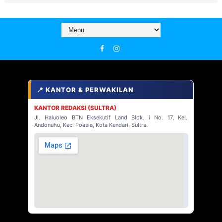
📍 KANTOR & PERWAKILAN
KANTOR REDAKSI (SULTRA)
Jl. Haluoleo BTN Eksekutif Land Blok. i No. 17, Kel.
Andonuhu, Kec. Poasia, Kota Kendari, Sultra.