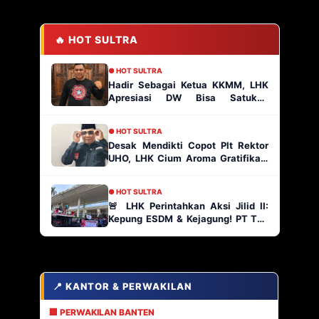
🔥 HOT SULTRA
● HOT SULTRA
Hadir Sebagai Ketua KKMM, LHK
Apresiasi DW Bisa Satukan
Masyarakat Muna
● HOT SULTRA
Desak Mendikti Copot Plt Rektor
UHO, LHK Cium Aroma Gratifikasi
Ratusan Paket Proyek
● HOT SULTRA
🚨 LHK Perintahkan Aksi Jilid II:
Kepung ESDM & Kejagung! PT TJA
Main Bebas di Kabaena, AP2
Indonesia Siap Geruduk!
📍 KANTOR & PERWAKILAN
🏢 PERWAKILAN BANTEN