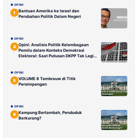
● OPINI
Bantuan Amerika ke Israel dan
1
Perubahan Politik Dalam Negeri
● OPINI
Opini: Analisis Politik Kelembagaan
2
Pemilu dalam Konteks Demokrasi
Elektoral: Saat Putusan DKPP Tak Lagi
Ditunggu Publik
● OPINI
VOLUME 8 Tambrauw di Titik
3
Persimpangan
● OPINI
Kampung Bertambah, Penduduk
4
Berkurang?