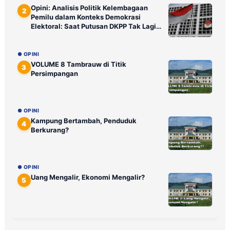
Opini: Analisis Politik Kelembagaan
2
Pemilu dalam Konteks Demokrasi
Elektoral: Saat Putusan DKPP Tak Lagi
Ditunggu Publik
● OPINI
VOLUME 8 Tambrauw di Titik
3
Persimpangan
● OPINI
Kampung Bertambah, Penduduk
4
Berkurang?
● OPINI
Uang Mengalir, Ekonomi Mengalir?
5