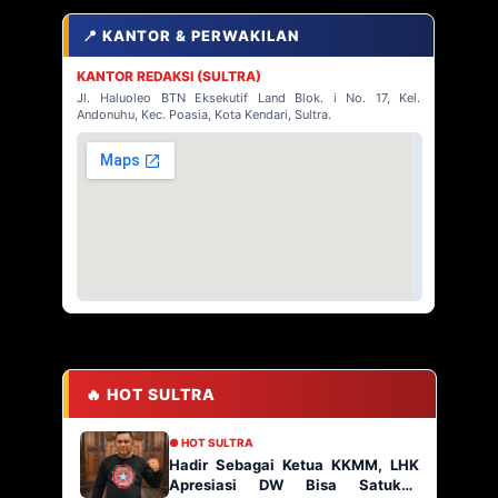
📍 KANTOR & PERWAKILAN
KANTOR REDAKSI (SULTRA)
Jl. Haluoleo BTN Eksekutif Land Blok. i No. 17, Kel.
Andonuhu, Kec. Poasia, Kota Kendari, Sultra.
🔥 HOT SULTRA
● HOT SULTRA
Hadir Sebagai Ketua KKMM, LHK
Apresiasi DW Bisa Satukan