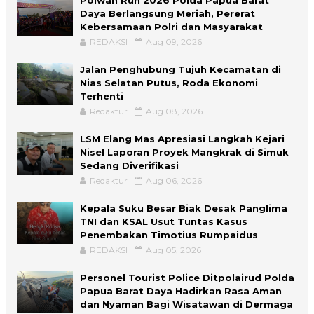
Polwan Run 2026 Polda Papua Barat
Daya Berlangsung Meriah, Pererat
Kebersamaan Polri dan Masyarakat
REDAKSI
Aug 09, 2026
Jalan Penghubung Tujuh Kecamatan di
Nias Selatan Putus, Roda Ekonomi
Terhenti
Redaktur
Aug 08, 2026
LSM Elang Mas Apresiasi Langkah Kejari
Nisel Laporan Proyek Mangkrak di Simuk
Sedang Diverifikasi
Redaktur
Aug 06, 2026
Kepala Suku Besar Biak Desak Panglima
TNI dan KSAL Usut Tuntas Kasus
Penembakan Timotius Rumpaidus
REDAKSI
Aug 05, 2026
Personel Tourist Police Ditpolairud Polda
Papua Barat Daya Hadirkan Rasa Aman
dan Nyaman Bagi Wisatawan di Dermaga