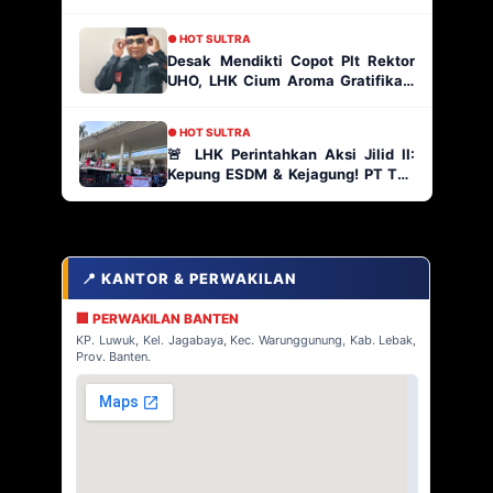
Masyarakat Muna
● HOT SULTRA
Desak Mendikti Copot Plt Rektor
UHO, LHK Cium Aroma Gratifikasi
Ratusan Paket Proyek
● HOT SULTRA
🚨 LHK Perintahkan Aksi Jilid II:
Kepung ESDM & Kejagung! PT TJA
Main Bebas di Kabaena, AP2
Indonesia Siap Geruduk!
📍 KANTOR & PERWAKILAN
🏢 PERWAKILAN BANTEN
KP. Luwuk, Kel. Jagabaya, Kec. Warunggunung, Kab. Lebak,
Prov. Banten.