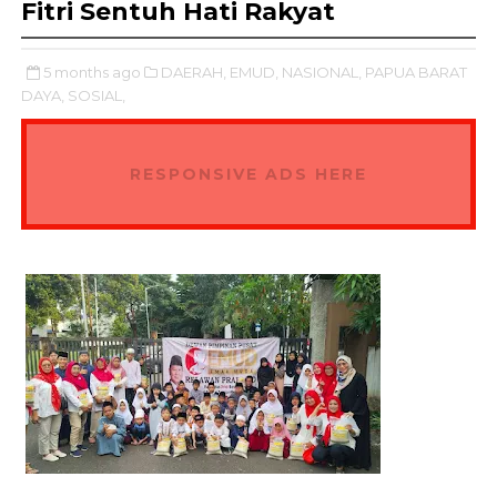
Fitri Sentuh Hati Rakyat
5 months ago
DAERAH,
EMUD,
NASIONAL,
PAPUA BARAT
DAYA,
SOSIAL,
RESPONSIVE ADS HERE