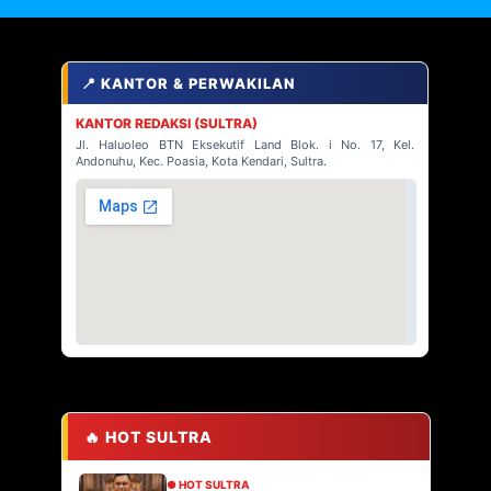
📍 KANTOR & PERWAKILAN
KANTOR REDAKSI (SULTRA)
Jl. Haluoleo BTN Eksekutif Land Blok. i No. 17, Kel.
Andonuhu, Kec. Poasia, Kota Kendari, Sultra.
🔥 HOT SULTRA
● HOT SULTRA