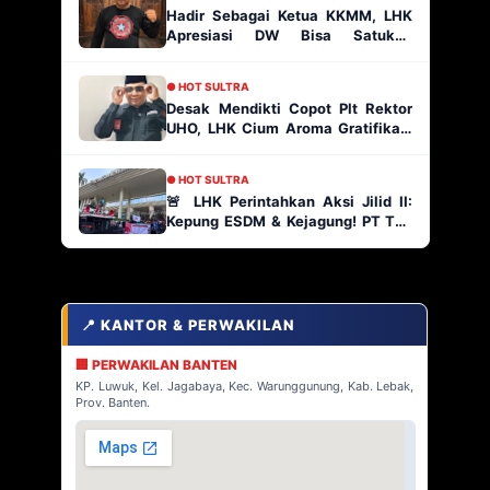
Hadir Sebagai Ketua KKMM, LHK
Apresiasi DW Bisa Satukan
Masyarakat Muna
● HOT SULTRA
Desak Mendikti Copot Plt Rektor
UHO, LHK Cium Aroma Gratifikasi
Ratusan Paket Proyek
● HOT SULTRA
🚨 LHK Perintahkan Aksi Jilid II:
Kepung ESDM & Kejagung! PT TJA
Main Bebas di Kabaena, AP2
Indonesia Siap Geruduk!
📍 KANTOR & PERWAKILAN
🏢 PERWAKILAN BANTEN
KP. Luwuk, Kel. Jagabaya, Kec. Warunggunung, Kab. Lebak,
Prov. Banten.