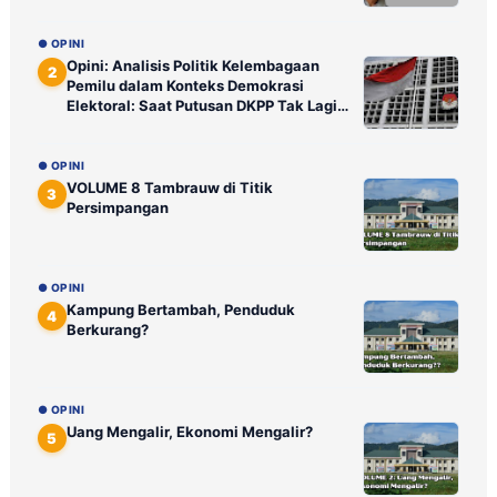
● OPINI
Opini: Analisis Politik Kelembagaan
2
Pemilu dalam Konteks Demokrasi
Elektoral: Saat Putusan DKPP Tak Lagi
Ditunggu Publik
● OPINI
VOLUME 8 Tambrauw di Titik
3
Persimpangan
● OPINI
Kampung Bertambah, Penduduk
4
Berkurang?
● OPINI
Uang Mengalir, Ekonomi Mengalir?
5