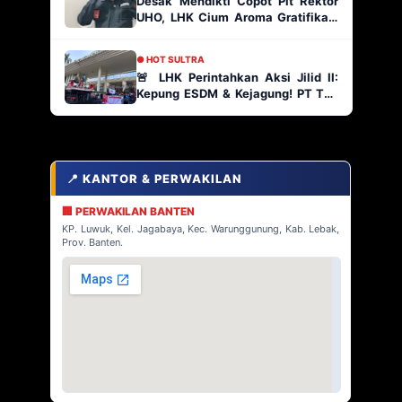
Desak Mendikti Copot Plt Rektor
UHO, LHK Cium Aroma Gratifikasi
Ratusan Paket Proyek
● HOT SULTRA
🚨 LHK Perintahkan Aksi Jilid II:
Kepung ESDM & Kejagung! PT TJA
Main Bebas di Kabaena, AP2
Indonesia Siap Geruduk!
📍 KANTOR & PERWAKILAN
🏢 PERWAKILAN BANTEN
KP. Luwuk, Kel. Jagabaya, Kec. Warunggunung, Kab. Lebak,
Prov. Banten.