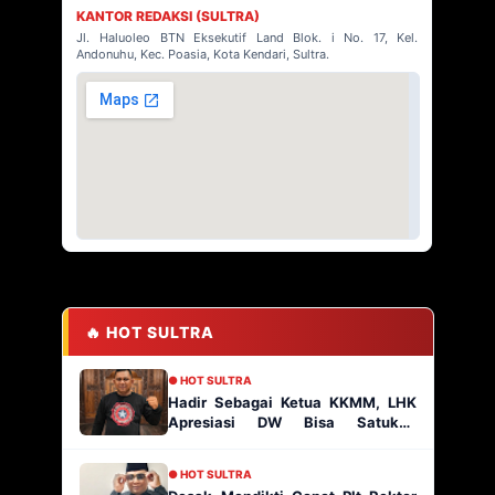
KANTOR REDAKSI (SULTRA)
Jl. Haluoleo BTN Eksekutif Land Blok. i No. 17, Kel.
Andonuhu, Kec. Poasia, Kota Kendari, Sultra.
🔥 HOT SULTRA
● HOT SULTRA
Hadir Sebagai Ketua KKMM, LHK
Apresiasi DW Bisa Satukan
Masyarakat Muna
● HOT SULTRA