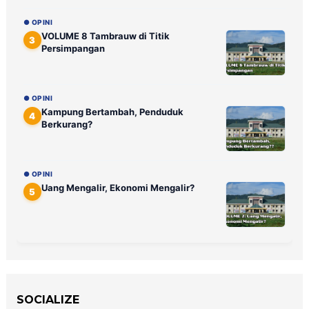
● OPINI
VOLUME 8 Tambrauw di Titik
3
Persimpangan
● OPINI
Kampung Bertambah, Penduduk
4
Berkurang?
● OPINI
Uang Mengalir, Ekonomi Mengalir?
5
SOCIALIZE