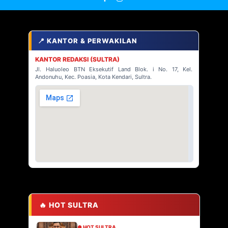
📍 KANTOR & PERWAKILAN
KANTOR REDAKSI (SULTRA)
Jl. Haluoleo BTN Eksekutif Land Blok. i No. 17, Kel.
Andonuhu, Kec. Poasia, Kota Kendari, Sultra.
🔥 HOT SULTRA
● HOT SULTRA