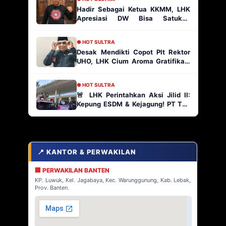
Hadir Sebagai Ketua KKMM, LHK
Apresiasi DW Bisa Satukan
Masyarakat Muna
● HOT SULTRA
Desak Mendikti Copot Plt Rektor
UHO, LHK Cium Aroma Gratifikasi
Ratusan Paket Proyek
● HOT SULTRA
🚨 LHK Perintahkan Aksi Jilid II:
Kepung ESDM & Kejagung! PT TJA
Main Bebas di Kabaena, AP2
Indonesia Siap Geruduk!
📍 KANTOR & PERWAKILAN
🏢 PERWAKILAN BANTEN
KP. Luwuk, Kel. Jagabaya, Kec. Warunggunung, Kab. Lebak,
Prov. Banten.