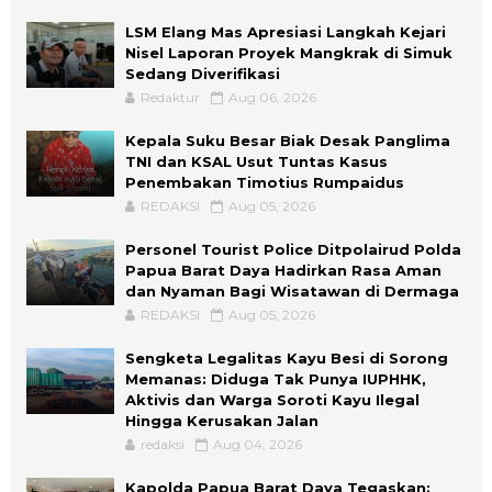
LSM Elang Mas Apresiasi Langkah Kejari
Nisel Laporan Proyek Mangkrak di Simuk
Sedang Diverifikasi
Redaktur
Aug 06, 2026
Kepala Suku Besar Biak Desak Panglima
TNI dan KSAL Usut Tuntas Kasus
Penembakan Timotius Rumpaidus
REDAKSI
Aug 05, 2026
Personel Tourist Police Ditpolairud Polda
Papua Barat Daya Hadirkan Rasa Aman
dan Nyaman Bagi Wisatawan di Dermaga
REDAKSI
Aug 05, 2026
Sengketa Legalitas Kayu Besi di Sorong
Memanas: Diduga Tak Punya IUPHHK,
Aktivis dan Warga Soroti Kayu Ilegal
Hingga Kerusakan Jalan
redaksi
Aug 04, 2026
Kapolda Papua Barat Daya Tegaskan: