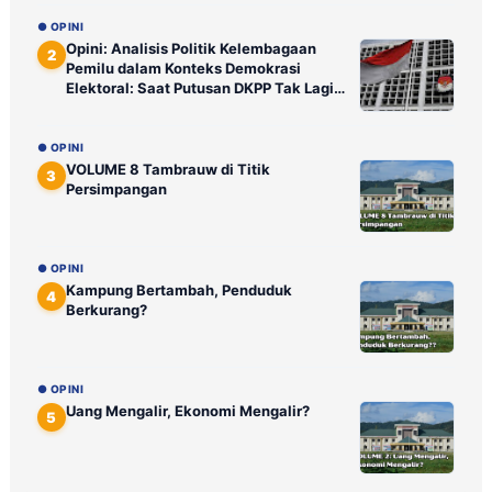
● OPINI
Opini: Analisis Politik Kelembagaan
2
Pemilu dalam Konteks Demokrasi
Elektoral: Saat Putusan DKPP Tak Lagi
Ditunggu Publik
● OPINI
VOLUME 8 Tambrauw di Titik
3
Persimpangan
● OPINI
Kampung Bertambah, Penduduk
4
Berkurang?
● OPINI
Uang Mengalir, Ekonomi Mengalir?
5